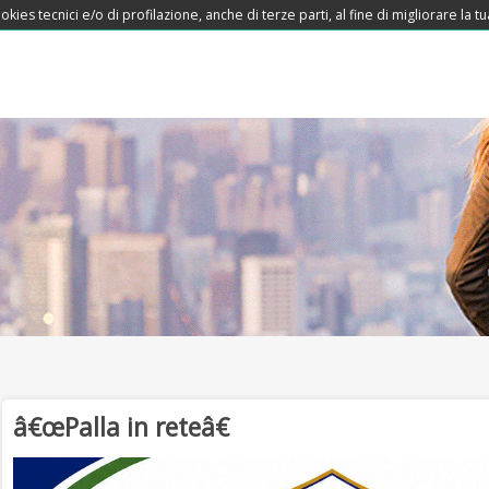
okies tecnici e/o di profilazione, anche di terze parti, al fine di migliorare la
â€œPalla in reteâ€