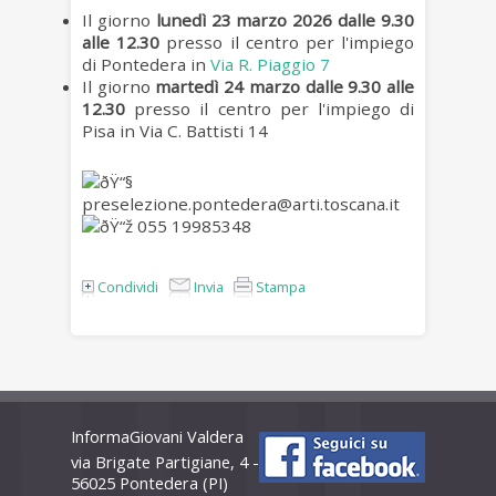
Il giorno
lunedì 23
marzo
2026
dalle 9.30
alle 12.30
presso il centro per l'impiego
di Pontedera in
Via R. Piaggio 7
Il giorno
martedì 24 marzo
dalle 9.30 alle
12.30
pre
sso il centro per l'impiego di
Pisa in Via C. Battisti 14
preselezione.pontedera@arti.toscana.it
055 19985348
Condividi
Invia
Stampa
InformaGiovani Valdera
via Brigate Partigiane, 4 -
56025 Pontedera (PI)