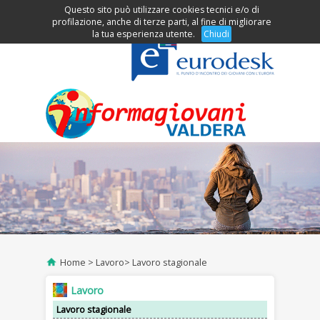
Questo sito può utilizzare cookies tecnici e/o di
Clicca per accedere al menu
profilazione, anche di terze parti, al fine di migliorare
la tua esperienza utente.
Chiudi
Home
Lavoro
Lavoro stagionale
Lavoro
Lavoro stagionale