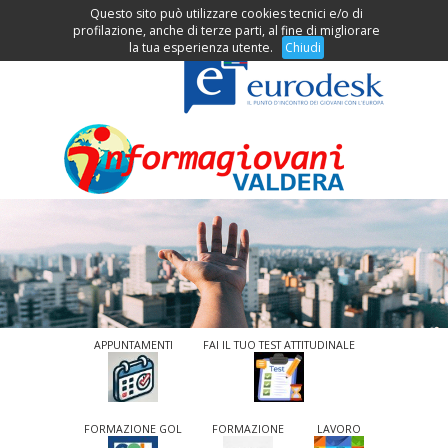
Questo sito può utilizzare cookies tecnici e/o di
Clicca per accedere al menu
profilazione, anche di terze parti, al fine di migliorare
la tua esperienza utente.
Chiudi
APPUNTAMENTI
FAI IL TUO TEST ATTITUDINALE
FORMAZIONE GOL
FORMAZIONE
LAVORO