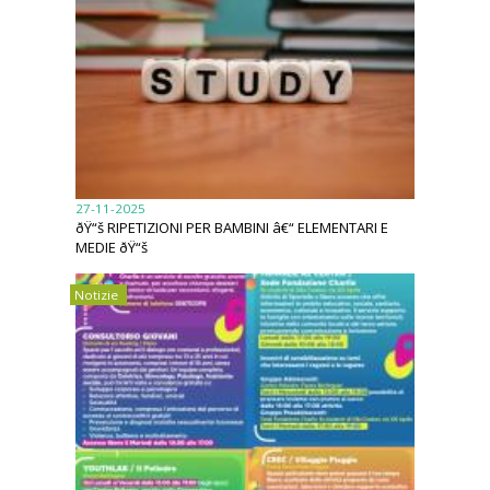
27-11-2025
ðŸ“š RIPETIZIONI PER BAMBINI â€“ ELEMENTARI E
MEDIE ðŸ“š
Notizie